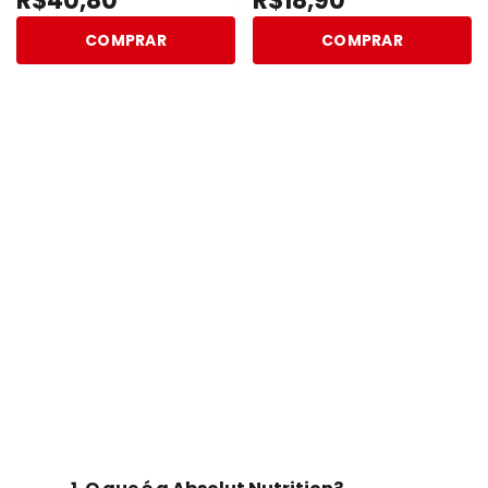
R$40,80
R$18,90
COMPRAR
COMPRAR
Perguntas frequentes
Veja as perguntas que mais ouvimos por aqui e
compre com a certeza da melhor escolha.