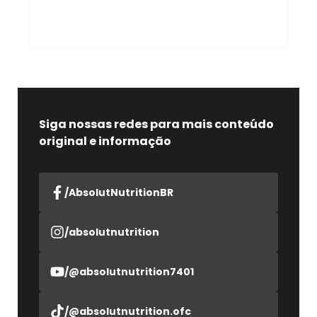
4. Onde encontro os ingredientes
e a tabela nutricional?
Siga nossas redes para mais conteúdo
original e informação
/AbsolutNutritionBR
/absolutnutrition
/@absolutnutrition7401
/@absolutnutrition.ofc