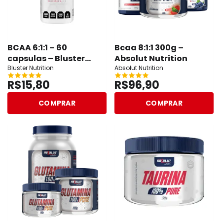
BCAA 6:1:1 – 60
Bcaa 8:1:1 300g –
capsulas – Bluster
Absolut Nutrition
Nutrition
Bluster Nutrition
Absolut Nutrition
R$15,80
R$96,90
COMPRAR
COMPRAR