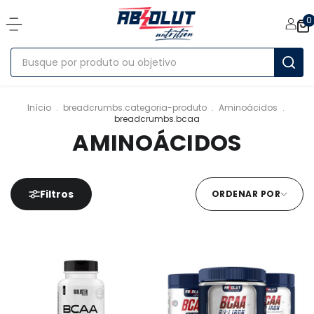
0
Início
.
breadcrumbs.categoria-produto
.
Aminoácidos
.
breadcrumbs.bcaa
AMINOÁCIDOS
Filtros
ORDENAR POR