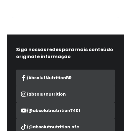
4. Onde encontro os ingredientes
e a tabela nutricional?
Siga nossas redes para mais conteúdo
original e informação
/AbsolutNutritionBR
/absolutnutrition
/@absolutnutrition7401
/@absolutnutrition.ofc