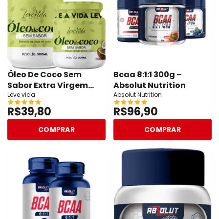
Óleo De Coco Sem
Bcaa 8:1:1 300g –
Sabor Extra Virgem
Absolut Nutrition
Natural - Leve Vida
Leve vida
Absolut Nutrition
R$39,80
R$96,90
COMPRAR
COMPRAR