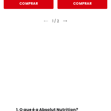
COMPRAR
COMPRAR
1
/
2
Perguntas frequentes
Veja as perguntas que mais ouvimos por aqui e
compre com a certeza da melhor escolha.
1. O que é a Absolut Nutrition?