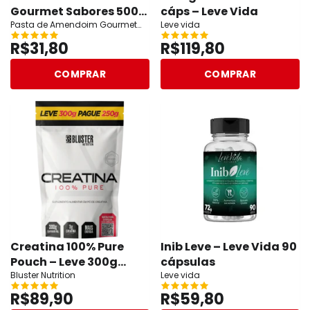
Gourmet Sabores 500g
cáps – Leve Vida
| Absolut Nutrition
Pasta de Amendoim Gourmet
Leve vida
Sabores 500g | Absolut Nutrition
R$31,80
R$119,80
(Beijinho)
COMPRAR
COMPRAR
Creatina 100% Pure
Inib Leve – Leve Vida 90
Pouch – Leve 300g
cápsulas
pague 250g – Bluster
Bluster Nutrition
Leve vida
Nutrition
R$89,90
R$59,80