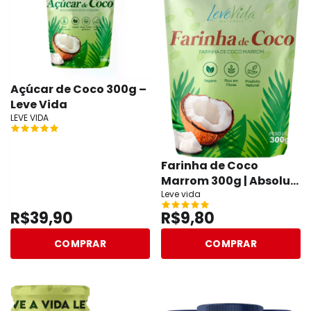
Açúcar de Coco 300g –
Leve Vida
LEVE VIDA
Farinha de Coco
Marrom 300g | Absolut
Nutrition
Leve vida
R$39,90
R$9,80
COMPRAR
COMPRAR