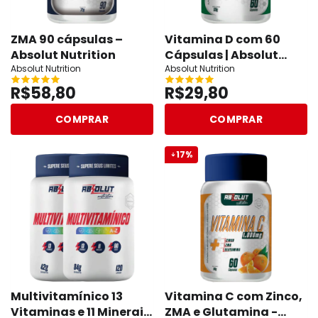
ZMA 90 cápsulas –
Vitamina D com 60
Absolut Nutrition
Cápsulas | Absolut
Absolut Nutrition
Nutrition
Absolut Nutrition
R$58,80
R$29,80
COMPRAR
COMPRAR
17%
Multivitamínico 13
Vitamina C com Zinco,
Vitaminas e 11 Minerais
ZMA e Glutamina -