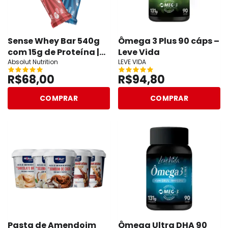
Sense Whey Bar 540g
Ômega 3 Plus 90 cáps –
com 15g de Proteína |
Leve Vida
Absolut
Absolut Nutrition
LEVE VIDA
R$68,00
R$94,80
COMPRAR
COMPRAR
Pasta de Amendoim
Ômega Ultra DHA 90